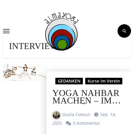
Skip
to
content
INTERVIEW
GEDANKEN
Kurse im Verein
YOGA NAHBAR
MACHEN – IM
GESPRÄCH MIT
DEM
Giulia Covezzi
Sep. 14,
KIRCHDITMOLDER
2025
0 Kommentar
SCHAUPLATZ