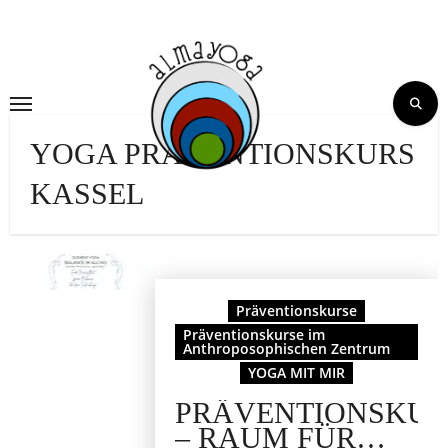
Skip
to
content
YOGA PRÄVENTIONSKURS
KASSEL
Präventionskurse
Präventionskurse im
Anthroposophischen Zentrum
YOGA MIT MIR
PRÄVENTIONSKUR
– RAUM FÜR