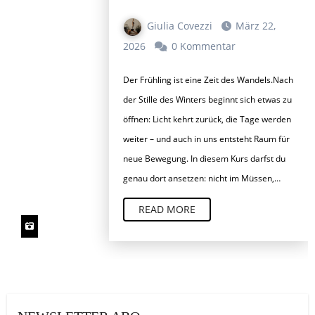
WANDEL –
YOGA IM
Giulia Covezzi
März 22,
FRÜHLING UND
2026
0 Kommentar
SOMMER
Der Frühling ist eine Zeit des Wandels.Nach
der Stille des Winters beginnt sich etwas zu
öffnen: Licht kehrt zurück, die Tage werden
weiter – und auch in uns entsteht Raum für
neue Bewegung. In diesem Kurs darfst du
genau dort ansetzen: nicht im Müssen,…
READ MORE