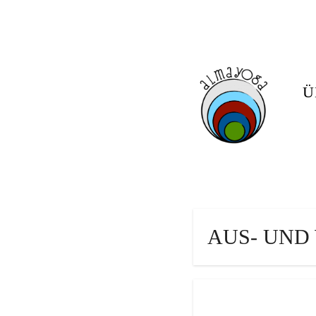
Skip
to
content
Ü
AUS- UND