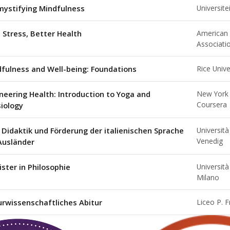
ystifying Mindfulness
Universite
 Stress, Better Health
American 
Associati
fulness and Well-being: Foundations
Rice Unive
neering Health: Introduction to Yoga and
New York 
Coursera
iology
 Didaktik und Förderung der italienischen Sprache
Università
Venedig
Ausländer
ster in Philosophie
Università
Milano
rwissenschaftliches Abitur
Liceo P. F