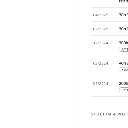
chro
30h 
04/2025
30h 
02/2025
300h
12/2024
RYT
40h 
03/2024
YA
200h
01/2024
RYT
STUDIUM & WEI