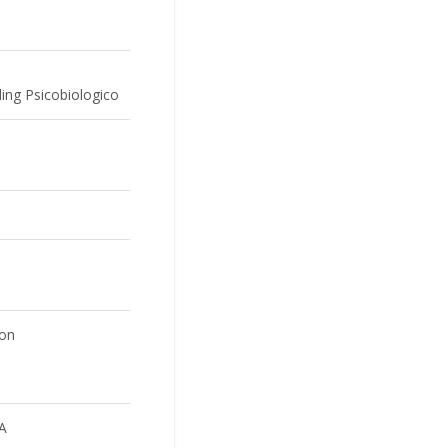
ling Psicobiologico
ion
SA