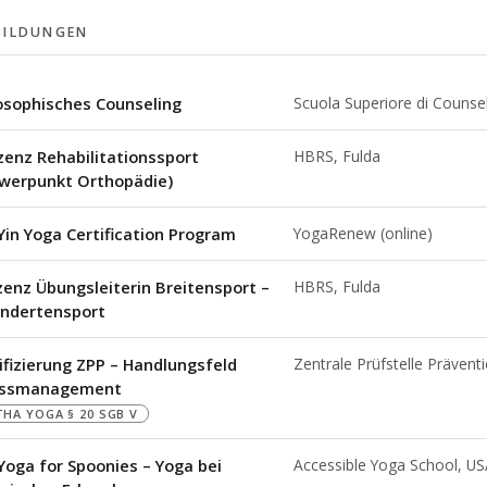
BILDUNGEN
osophisches Counseling
Scuola Superiore di Counse
zenz Rehabilitationssport
HBRS, Fulda
werpunkt Orthopädie)
Yin Yoga Certification Program
YogaRenew (online)
zenz Übungsleiterin Breitensport –
HBRS, Fulda
indertensport
ifizierung ZPP – Handlungsfeld
Zentrale Prüfstelle Prävent
essmanagement
HA YOGA § 20 SGB V
Yoga for Spoonies – Yoga bei
Accessible Yoga School, U