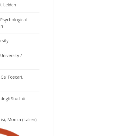
it Leiden
Psychological
on
rsity
University /
 Ca‘ Foscari,
 degli Studi di
risi, Monza (Italien)