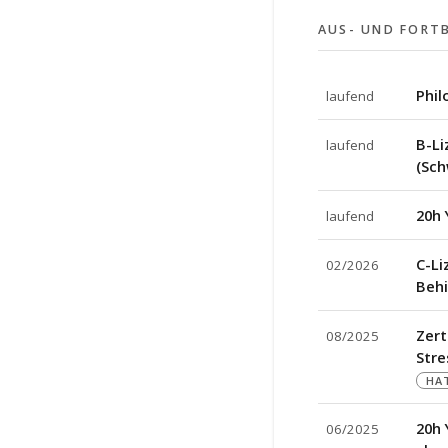
AUS- UND FORT
Phil
laufend
B-Li
laufend
(Sch
20h 
laufend
C-Li
02/2026
Beh
Zert
08/2025
Str
HAT
20h 
06/2025