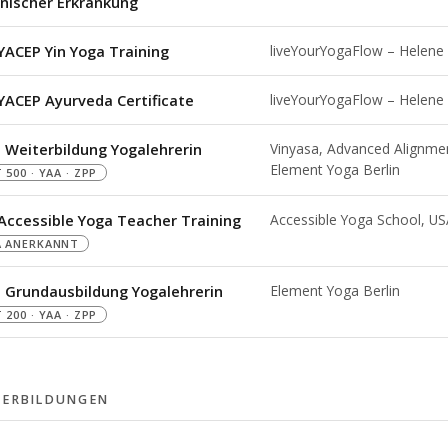
nischer Erkrankung
YACEP Yin Yoga Training
liveYourYogaFlow – Helene 
YACEP Ayurveda Certificate
liveYourYogaFlow – Helene 
 Weiterbildung Yogalehrerin
Vinyasa, Advanced Alignmen
Element Yoga Berlin
 500 · YAA · ZPP
Accessible Yoga Teacher Training
Accessible Yoga School, U
A ANERKANNT
 Grundausbildung Yogalehrerin
Element Yoga Berlin
 200 · YAA · ZPP
TERBILDUNGEN