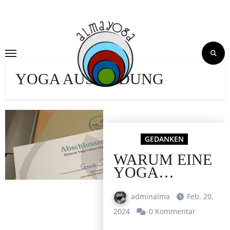
Skip
to
content
YOGA AUSBILDUNG
GEDANKEN
WARUM EINE
YOGA
LEHRER:IN
AUSBILDUNG
adminalma
Feb. 20,
MACHEN?
2024
0 Kommentar