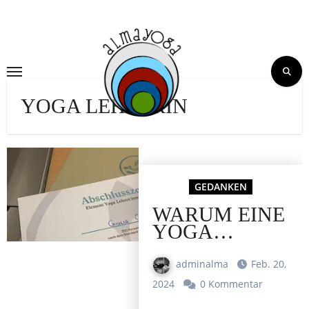
Skip
to
content
YOGA LEHRERIN
GEDANKEN
WARUM EINE
YOGA
LEHRER:IN
AUSBILDUNG
adminalma
Feb. 20,
MACHEN?
2024
0 Kommentar