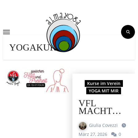
Skip
to
content
YOGAKURS
Kurse im Verein
YOGA MIT MIR
VFL
MACHT
YOGA…
AUCH IM
Giulia Covezzi
FRÜHLING!
März 27, 2026
0