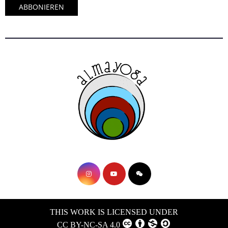
THIS WORK IS LICENSED UNDER
CC BY-NC-SA 4.0