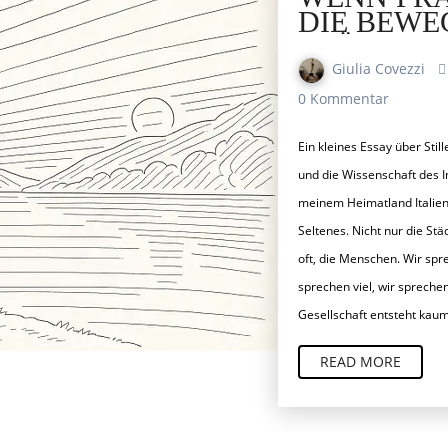
DIE BEW
PRÄGT, E
STILLE
Giulia Covezzi
0 Kommentar
Ein kleines Essay über Stille, Yoga, Bewusstsein
und die Wissenschaft des I
meinem Heimatland Italien i
Seltenes. Nicht nur die Stä
oft, die Menschen. Wir spr
sprechen viel, wir spreche
Gesellschaft entsteht kau
READ MORE