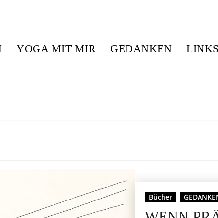
H
YOGA MIT MIR
GEDANKEN
LINK
Bücher
GEDANKE
WENN PR