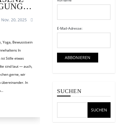
Vorname
EGUNG
NTSTEHT
Nov. 20, 2025
E-Mail-Adresse:
nnehaltens In
st Stille etwas
dte sind laut — auch,
echen gerne, wir
n übereinander. In
SUCHEN
m…
SUCHEN