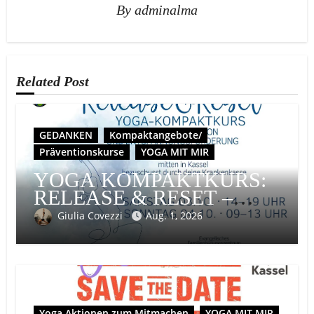
By
adminalma
Related Post
GEDANKEN
Kompaktangebote/
Präventionskurse
YOGA MIT MIR
YOGA KOMPAKTKURS:
RELEASE & RESET –
EINE EINLADUNG ZUR
Giulia Covezzi
Aug. 1, 2026
SELBSTFÜRSORGE, NUR
FÜR FRAUEN*
Yoga Aktionen zum Mitmachen
YOGA MIT MIR