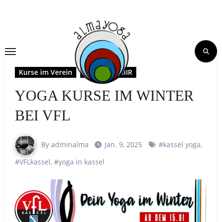
Skip
to
content
Kurse im Verein
YOGA MIT MIR
YOGA KURSE IM WINTER
BEI VFL
By adminalma
Jan. 9, 2025
#kassel yoga
,
#VFLkassel
,
#yoga in kassel